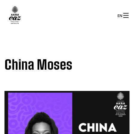
EN
China Moses