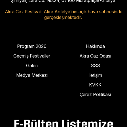
Şirinyalı, Lara Cd. No:24, 07100 Muratpaşa/Antalya
Akra Caz Festivali,
Akra Antalya’nın açık hava sahnesinde
gerçekleşmektedir.
Program 2026
Hakkında
Geçmiş Festivaller
Akra Caz Odası
Galeri
SSS
Medya Merkezi
İletişim
KVKK
Çerez Politikası
E-Bülten Listemize