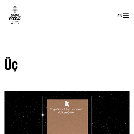
EN
Üç