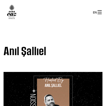
EN
Anıl Şallıel