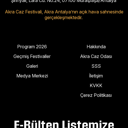
Şirinyalı, Lara Cd. No:24, 07100 Muratpaşa/Antalya
Akra Caz Festivali,
Akra Antalya’nın açık hava sahnesinde
gerçekleşmektedir.
Program 2026
Hakkında
Geçmiş Festivaller
Akra Caz Odası
Galeri
SSS
Medya Merkezi
İletişim
KVKK
Çerez Politikası
E-Bülten Listemize