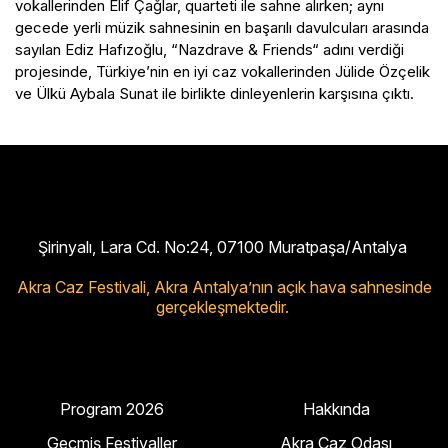
vokallerinden Elif Çağlar, quarteti ile sahne alırken; aynı
gecede yerli müzik sahnesinin en başarılı davulcuları arasında
sayılan Ediz Hafızoğlu, “Nazdrave & Friends“ adını verdiği
projesinde, Türkiye’nin en iyi caz vokallerinden Jülide Özçelik
ve Ülkü Aybala Sunat ile birlikte dinleyenlerin karşısına çıktı.
Şirinyalı, Lara Cd. No:24, 07100 Muratpaşa/Antalya
Akra Caz Festivali,
Akra Antalya’nın açık hava sahnesinde
gerçekleşmektedir.
Program 2026
Hakkında
Geçmiş Festivaller
Akra Caz Odası