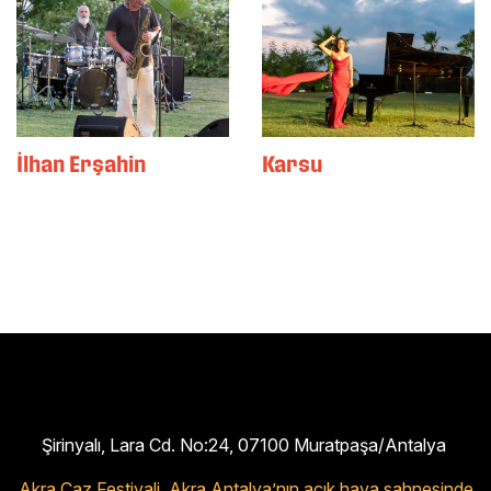
İlhan Erşahin
Karsu
Şirinyalı, Lara Cd. No:24, 07100 Muratpaşa/Antalya
Akra Caz Festivali,
Akra Antalya’nın açık hava sahnesinde